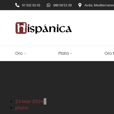
91 502 03 03
686 58 53 38
Avda. Mediterraneo
Oro
Plata
Oro 
23 Mar 2024
plata