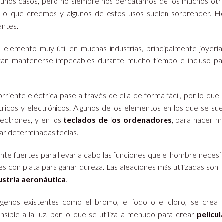
algunos casos, pero no siempre nos percatamos de los muchos otr
 lo que creemos y algunos de estos usos suelen sorprender. H
antes.
un elemento muy útil en muchas industrias, principalmente joyerí
itan mantenerse impecables durante mucho tiempo e incluso pa
orriente eléctrica pase a través de ella de forma fácil, por lo que
ricos y electrónicos. Algunos de los elementos en los que se sue
lectrones, y en los
teclados de los ordenadores
, para hacer m
sar determinadas teclas.
nte fuertes para llevar a cabo las funciones que el hombre necesi
 con plata para ganar dureza. Las aleaciones más utilizadas son 
dustria aeronáutica
.
enos existentes como el bromo, el iodo o el cloro, se crea 
ble a la luz, por lo que se utiliza a menudo para crear
películ