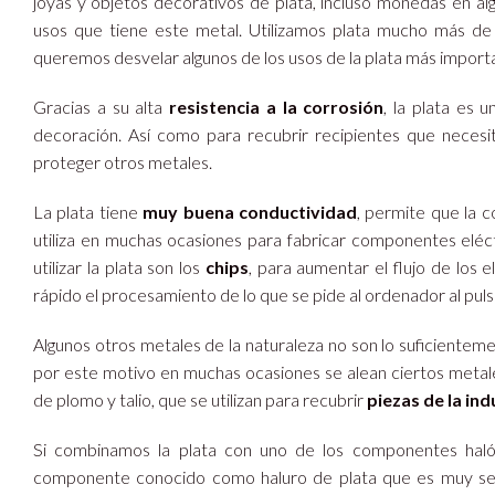
joyas y objetos decorativos de plata, incluso monedas en 
usos que tiene este metal. Utilizamos plata mucho más de
queremos desvelar algunos de los usos de la plata más import
Gracias a su alta
resistencia a la corrosión
, la plata es 
decoración. Así como para recubrir recipientes que neces
proteger otros metales.
La plata tiene
muy buena conductividad
, permite que la c
utiliza en muchas ocasiones para fabricar componentes eléct
utilizar la plata son los
chips
, para aumentar el flujo de los e
rápido el procesamiento de lo que se pide al ordenador al pul
Algunos otros metales de la naturaleza no son lo suficienteme
por este motivo en muchas ocasiones se alean ciertos metales
de plomo y talio, que se utilizan para recubrir
piezas de la in
Si combinamos la plata con uno de los componentes halóg
componente conocido como haluro de plata que es muy sensi