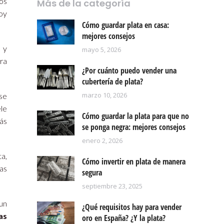
os
Más de la categoría
oy
Cómo guardar plata en casa:
mejores consejos
a y
mayo 5, 2026
ra
¿Por cuánto puedo vender una
cubertería de plata?
marzo 10, 2026
 se
le
Cómo guardar la plata para que no
ás
se ponga negra: mejores consejos
enero 2, 2026
ta,
Cómo invertir en plata de manera
las
segura
septiembre 23, 2025
un
¿Qué requisitos hay para vender
as
oro en España? ¿Y la plata?