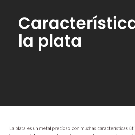
Característic
la plata
La plata es un metal precioso con muchas características út