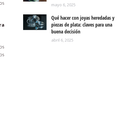
sos
mayo 6, 2025
Qué hacer con joyas heredadas y
piezas de plata: claves para una
ra
buena decisión
abril 6, 2025
os
os