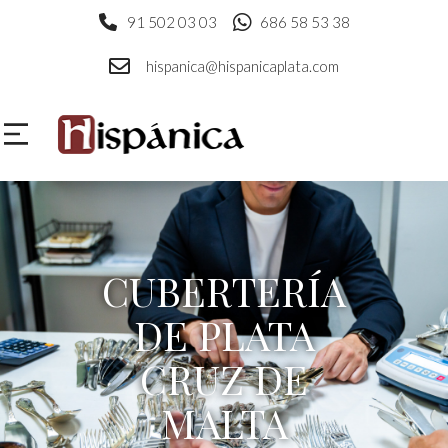
91 502 03 03
686 58 53 38
hispanica@hispanicaplata.com
CUBERTERÍA
DE PLATA
CRUZ DE
MALTA