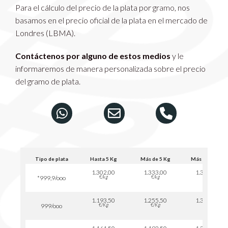
Para el cálculo del precio de la plata por gramo, nos
basamos en el precio oficial de la plata en el mercado de
Londres (LBMA).
Contáctenos por alguno de estos medios
y le
informaremos de manera personalizada sobre el precio
del gramo de plata.
Tipo de plata
Hasta 5 Kg
Más de 5 Kg
Más de 15 Kg
1.302,00
1.333,00
1.364,00
€/kg
€/kg
€/kg
*999,9/ooo
1.193,50
1.255,50
1.302,00
€/Kg
€/Kg
€/Kg
999/ooo