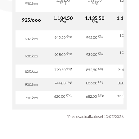
1.161,50
1.192,50
1.208,00
€/Kg
€/Kg
€/Kg
950/ooo
1.104
,50
1.135,50
1.166,50
925/ooo
€/kg
€/kg
€/kg
1.038,50
€/kg
€/kg
945,50
992,00
€/kg
916/ooo
1.001,00
€/kg
€/kg
908,00
939,00
€/kg
900/ooo
€/kg
€/kg
€/kg
790,50
852,50
914,50
850/ooo
€/kg
€/kg
€/kg
744,00
806,00
868,00
800/ooo
€/Kg
€/Kg
€/Kg
620,00
682,00
744,00
700/ooo
*Precios actualizados el 13/07/2026