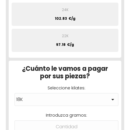
24K
102.83
€/g
22K
97.18
€/g
¿Cuánto le vamos a pagar
por sus piezas?
Seleccione kilates:
Introduzca gramos: