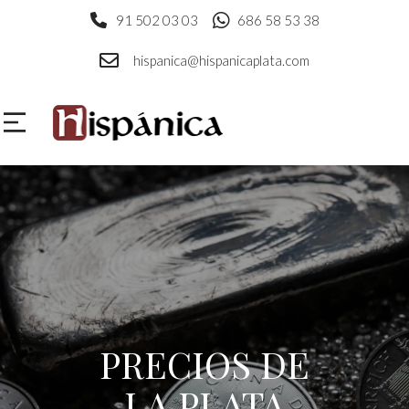
91 502 03 03
686 58 53 38
hispanica@hispanicaplata.com
PRECIOS DE
LA PLATA