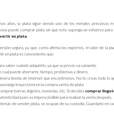
os años, la plata sigue siendo uno de los metales preciosos m
rsona puede comprar plata sin que esto suponga un esfuerzo para 
vertir en plata
.
ersión segura, ya que, como afirma los expertos, el valor de la pl
tir en plata es conveniente que:
ra saber cuándo adquirirlo, ya que su precio va variando.
o cual puede ahorrarte, tiempo, problemas y dinero.
primera tienda de Internet que encontremos. No te creas todo lo 
na larga trayectoria en la compra venta de plata.
comprar barras, lingotes, monedas, etc. Si decides
comprar lingot
autenticidad pues es imprescindible para realizar la venta después.
emás de vender plata, se ocupan de su custodia. Guardarlo en ca