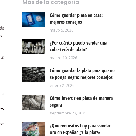
Más de la categoría
Cómo guardar plata en casa:
mejores consejos
ás
mayo 5, 2026
su
¿Por cuánto puedo vender una
cubertería de plata?
ata
marzo 10, 2026
Cómo guardar la plata para que no
se ponga negra: mejores consejos
enero 2, 2026
que
Cómo invertir en plata de manera
segura
es
septiembre 23, 2025
sa
¿Qué requisitos hay para vender
oro en España? ¿Y la plata?