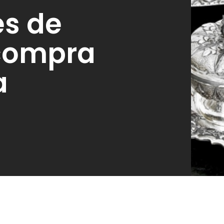
es de
 compra
a