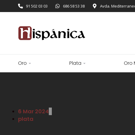
91 502 03 03
686 58 53 38
Avda. Mediterraneo
Oro
Plata
Oro 
6 Mar 2024
plata