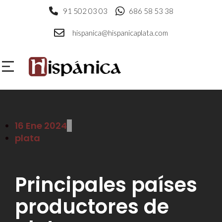
91 502 03 03
686 58 53 38
hispanica@hispanicaplata.com
16 Ene 2024
plata
Principales países
productores de